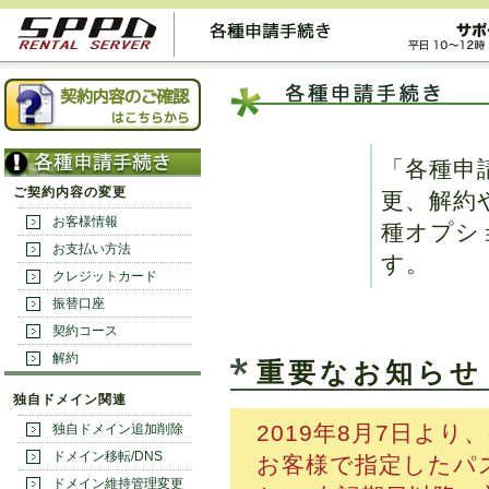
「各種申
ご契約内容の変更
更、解約
お客様情報
種オプシ
お支払い方法
す。
クレジットカード
振替口座
契約コース
解約
重要なお知らせ
独自ドメイン関連
2019年8月7日よ
独自ドメイン追加削除
ドメイン移転/DNS
お客様で指定したパ
ドメイン維持管理変更